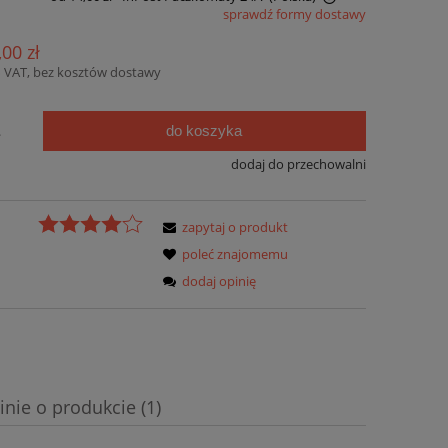
sprawdź formy dostawy
Cena nie zawiera ewentualnych kosztów
,00 zł
płatności
 VAT, bez kosztów dostawy
do koszyka
.
dodaj do przechowalni
zapytaj o produkt
poleć znajomemu
dodaj opinię
inie o produkcie (1)