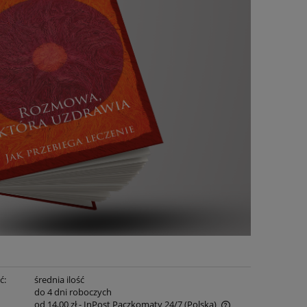
ć:
średnia ilość
:
do 4 dni roboczych
od 14,00 zł
- InPost Paczkomaty 24/7
(Polska)