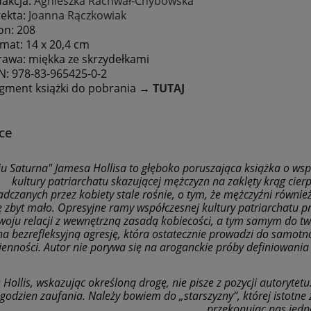
akcja:
Agnieszka Rachwał-Chybowska
ekta:
Joanna Rączkowiak
on: 208
mat: 14 x 20,4 cm
awa: miękka ze skrzydełkami
N: 978-83-965425-0-2
gment książki do pobrania
→
TUTAJ
ce
iu Saturna" Jamesa Hollisa to głęboko poruszająca książka o w
kultury patriarchatu skazującej mężczyzn na zaklęty krąg cie
dczanych przez kobiety stale rośnie, o tym, że mężczyźni równi
 zbyt mało. Opresyjne ramy współczesnej kultury patriarchatu pr
woju relacji z wewnętrzną zasadą kobiecości, a tym samym do tw
a bezrefleksyjną agresję, która ostatecznie prowadzi do samotnośc
ienności. Autor nie porywa się na aroganckie próby definiowania
Hollis, wskazując określoną drogę, nie pisze z pozycji autorytetu
t godzien zaufania. Należy bowiem do „starszyzny”, której istotn
przekonując nas jedn