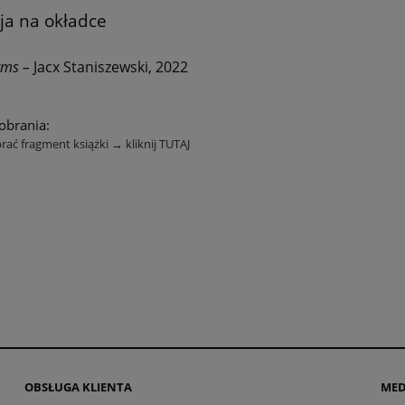
cja na okładce
rms –
Jacx Staniszewski, 2022
pobrania:
ać fragment książki → kliknij TUTAJ
OBSŁUGA KLIENTA
MED