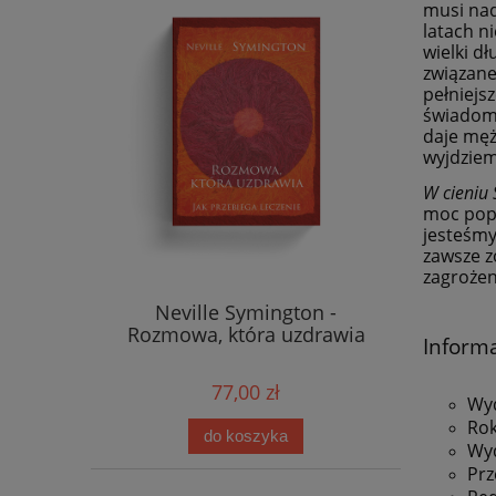
musi nade
latach n
wielki d
związane
pełniejs
świadomy
daje męż
wyjdziem
W cieniu
moc popr
jesteśmy
zawsze z
zagrożen
Neville Symington -
Rozmowa, która uzdrawia
Inform
77,00 zł
Wy
Rok
do koszyka
Wyd
Prz