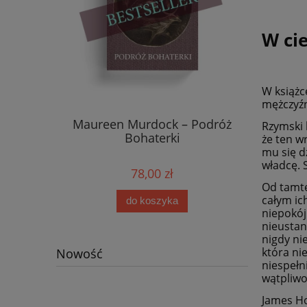
W cie
W książ
mężczyźn
Maureen Murdock – Podróż
Rzymski 
Bohaterki
że ten w
mu się d
władcę. S
78,00 zł
Od tamte
całym ich
do koszyka
niepokój
nieustan
nigdy ni
która ni
Nowość
niespełn
wątpliwo
James Ho