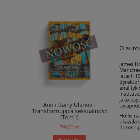
O auto
James Ho
Manchest
latach 1
dyrektor
analityk 
Institut
jako psy
Ann i Barry Ulanov -
terapeutk
Transformująca seksualność
Hollis n
(Tom I)
ukazała 
79,00 zł
dorosnąć
do koszyka