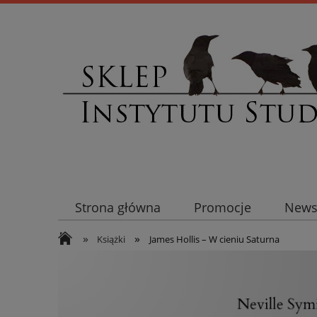
Strona główna
Promocje
Newsl
»
»
Książki
James Hollis – W cieniu Saturna