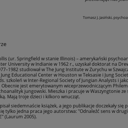
Tomasz J. Jasiński, psychoa
rze
llis (ur. Springfield w stanie Illinois) – amerykański psychoa
er University w Indianie w 1962 r., uzyskał doktorat na Dre
977–1982 studiował w The Jung Institute w Zurychu w Szwajcar
 Jung Educational Center w Houston w Teksasie i Jung Socie
ds. szkoleń w Inter-Regional Society of Jungian Analysts i ja
e. Obecnie jest emerytowanym wiceprzewodniczącym Philem
choanalityk jungowski. Mieszka i pracuje w Waszyngtonie ze s
ą. Mają troje dzieci i kilkoro wnucząt.
apisał siedemnaście książek, a jego publikacje doczekały się 
się tylko jedna praca jego autorstwa: "Odnaleźć sens w drugi
" (Laurum 2005).