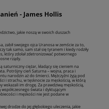
anień - James Hollis
edzictwo, jakie noszą w swoich duszach
a, zabił swojego ojca Uranosa w zemście za to,
zy tak samo, sam stał się tyranem i kiedy rodziły
eus, który zdołał zdetronizować potwornego
itosne rządy.
 saturniczny ciężar, kładący się cieniem na
iata. Potrójny cień Saturna – wojna, praca i
tu narodzin aż do śmierci. Mężczyźni żyją pod
ści i strachu, w tęsknocie za męskością, w którą
y by wskazali im drogę. Za prawdziwą męskością,
 współczesnego świata i dyktującym
obiecości i męskości nie jest podane w
ej drodze do jej głębokiego uleczenia, jakie