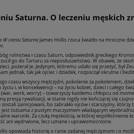
Cena nie zawiera ewentualnych kosztów
płatności
niu Saturna. O leczeniu męskich zr
ce
W cieniu Saturna
James Hollis rzuca światło na mroczne dzi
i.
bóg rolnictwa i czasu Saturn, odpowiednik greckiego Kronos
rzucił go do Tartaru za nieposłuszeństwo. W obawie, że skońc
zieci, pożerał je. Jedynym, któremu udało się przeżyć, był Z
am jednak, tak jak ojciec i dziadek, rozpoczął okrutne i bezl
go czasu wszyscy mężczyźni, pokolenie za pokoleniem, dzielą
 życiu i, w konsekwencji – na życiu kobiet, dzieci i całego św
 (war, work, worry) – towarzyszy każdemu chłopcu od momen
ną presją rywalizacji, w stanie nigdy nie kończącej się czujno
e zostali zainicjowani, bo zabrakło ojców i starszyzny, którz
e jest tożsama z pustym maczyzmem władającym wyobraźnią
ialne warunki. Za czułą męskością, w której współistnienie k
ść ani wydrwione, lecz uznane i uprawomocnione.
llis opowiada historię o ranie zadanej mężczyznom i o możliw