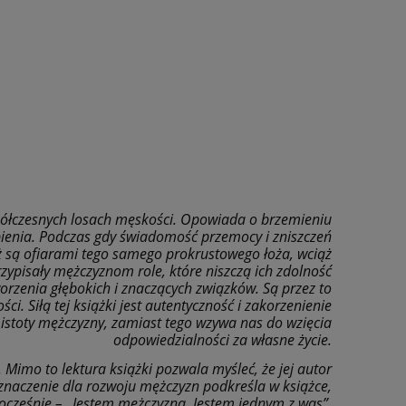
spółczesnych losach męskości. Opowiada o brzemieniu
rpienia. Podczas gdy świadomość przemocy i zniszczeń
eż są ofiarami tego samego prokrustowego łoża, wciąż
zypisały mężczyznom role, które niszczą ich zdolność
orzenia głębokich i znaczących związków. Są przez to
i. Siłą tej książki jest autentyczność i zakorzenienie
 istoty mężczyzny, zamiast tego wzywa nas do wzięcia
odpowiedzialności za własne życie.
. Mimo to lektura książki pozwala myśleć, że jej autor
e znaczenie dla rozwoju mężczyzn podkreśla w książce,
ocześnie – „Jestem mężczyzną. Jestem jednym z was”.