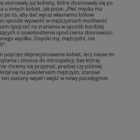
 tę utorowały już kobiety, które zbuntowały się po
a u innych kobiet. Jak pisze: „Płeć męska ma
lko po to, aby dać wyraz własnemu bólowi
w ten sposób wyzwolić w mężczyznach możliwość
nom spojrzeć na zranienia w sposób bardziej
lczących o oswobodzenie spod cienia zbiorowości
ego wysiłku. Dopóki my, mężczyźni, nie
h”.
n poprzez deprecjonowanie kobiet, lecz niesie im
tania i zmusza do introspekcji, bez której
nie chcemy się przyznać, prędzej czy później
łożył się na pokoleniach mężczyzn, stanowi
ąć ten zastany węzeł i wejść w nowy paradygmat.