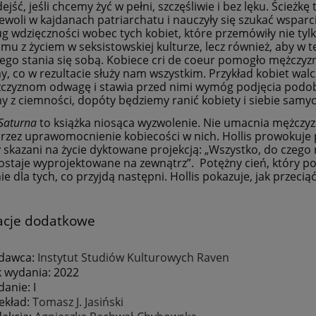
jść, jeśli chcemy żyć w pełni, szczęśliwie i bez lęku. Ścieżkę
iewoli w kajdanach patriarchatu i nauczyły się szukać wsparci
ług wdzięczności wobec tych kobiet, które przemówiły nie ty
mu z życiem w seksistowskiej kulturze, lecz również, aby 
zego stania się sobą. Kobiece cri de coeur pomogło mężczyz
, co w rezultacie służy nam wszystkim. Przykład kobiet wa
czyznom odwagę i stawia przed nimi wymóg podjęcia podobn
y z ciemności, dopóty będziemy ranić kobiety i siebie samyc
 Saturna
to książka niosąca wyzwolenie. Nie umacnia mężczyz
zez uprawomocnienie kobiecości w nich. Hollis prowokuje py
 skazani na życie dyktowane projekcją: „Wszystko, do czego 
ostaje wyprojektowane na zewnątrz”. Potężny cień, który po
ie dla tych, co przyjdą następni. Hollis pokazuje, jak przeci
acje dodatkowe
dawca:
Instytut Studiów Kulturowych Raven
 wydania: 2022
anie: I
ekład:
Tomasz J. Jasiński