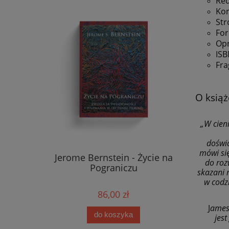
Red
Kor
Str
For
Opr
ISB
Fra
O książ
„W cien
doświa
mówi się
Jerome Bernstein - Życie na
do roz
Pograniczu
skazani n
w codz
86,00 zł
J
ames 
do koszyka
jes