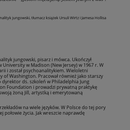
nalityk jungowski, tłumacz książek Ursuli Wirtz i Jamesa Hollisa
nalityk jungowski, pisarz i mówca. Ukończył
w University w Madison (New Jersey) w 1967 r. W
ii i został psychoanalitykiem. Wieloletni
ty of Washington. Pracował również jako starszy
ko dyrektor ds. szkoleń w Philadelphia Jung
on Foundation i prowadzi prywatną praktykę
woją żoną Jill, artystką i emerytowaną
przekładów na wiele języków. W Polsce do tej pory
ej połowie życia. Jak wreszcie naprawdę