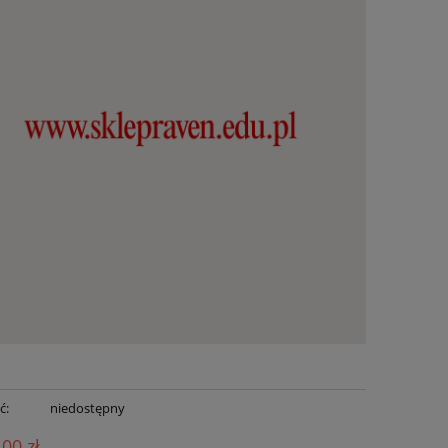
ć:
niedostępny
,00 zł