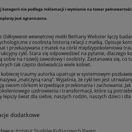
ej kategorii nie podlega reklamacji i wymianie na towar pełnowartośc
mplarzy jest ograniczona.
ce
Odkrywanie wewnętrznej matki
Bethany Webster łączy badani
ychologiczne z osobistą historią relacji z matką. Opisuje kon
hat i przekazywana z matek na córki międzypokoleniowa tr
rukcyjny cykl. Stara się odpowiedzieć na pytanie, dlaczego ko
ą sobie na rozwój zawodowy i osobisty. Zastanawia się, co 
których tak często doświadcza wiele kobiet.
 kobiecej traumy autorka upatruje w systemowym pozbawieni
 nazywa „matczyną raną”. Wyjaśnia, że cykl ten jest utrwala
ją swoim córkom krzywdzące przekonania i zachowania. Jak p
koleniowego uzdrowienia i transformacji, które są potrzebne,
lepszy świat dla siebie, naszych rodzin, naszych dzieci i dla
acje dodatkowe
dawca:
Instytut Studiów Kulturowych Raven