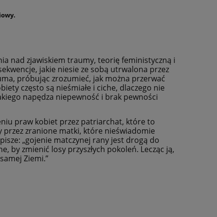
iowy.
a nad zjawiskiem traumy, teorię feministyczną i
sekwencje, jakie niesie ze sobą utrwalona przez
auma, próbując zrozumieć, jak można przerwać
biety często są nieśmiałe i ciche, dlaczego nie
takiego napędza niepewność i brak pewności
u praw kobiet przez patriarchat, które to
ny przez zranione matki, które nieświadomie
isze: „gojenie matczynej rany jest drogą do
 by zmienić losy przyszłych pokoleń. Lecząc ją,
 samej Ziemi.”