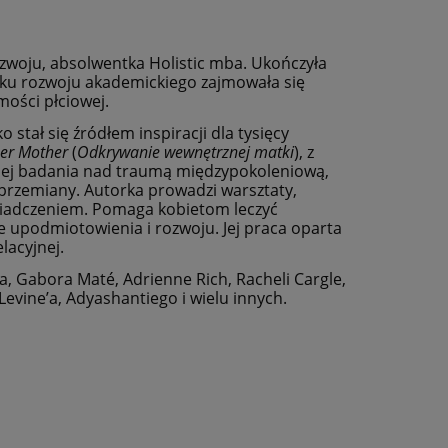
zwoju, absolwentka Holistic mba. Ukończyła
ku rozwoju akademickiego zajmowała się
mości płciowej.
 stał się źródłem inspiracji dla tysięcy
ner Mother
(
Odkrywanie wewnętrznej matki
), z
 niej badania nad traumą międzypokoleniową,
 przemiany. Autorka prowadzi warsztaty,
oświadczeniem. Pomaga kobietom leczyć
ie upodmiotowienia i rozwoju. Jej praca oparta
lacyjnej.
a, Gabora Maté, Adrienne Rich, Racheli Cargle,
Levine’a, Adyashantiego i wielu innych.