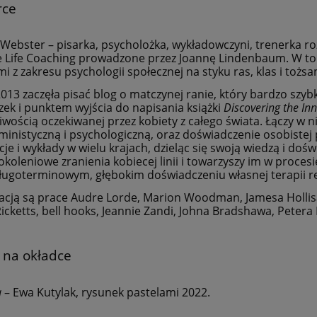
rce
Webster – pisarka, psycholożka, wykładowczyni, trenerka ro
e Life Coaching prowadzone przez Joannę Lindenbaum. W to
i z zakresu psychologii społecznej na styku ras, klas i tożsa
013 zaczęła pisać blog o matczynej ranie, który bardzo szybko
czek i punktem wyjścia do napisania książki
Discovering the In
liwością oczekiwanej przez kobiety z całego świata. Łączy w
eministyczną i psychologiczną, oraz doświadczenie osobistej
cje i wykłady w wielu krajach, dzieląc się swoją wiedzą i d
koleniowe zranienia kobiecej linii i towarzyszy im w proces
długoterminowym, głębokim doświadczeniu własnej terapii re
iracją są prace Audre Lorde, Marion Woodman, Jamesa Hollis
Ricketts, bell hooks, Jeannie Zandi, Johna Bradshawa, Petera 
 na okładce
a
– Ewa Kutylak, rysunek pastelami 2022.