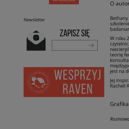
O auto
Bethany 
Newsletter
szkoleni
badaniam
W roku 2
czytelni
niecierp
teorię f
konsulta
międzypo
jest na 
Jej insp
Racheli 
Grafika
Rozmow