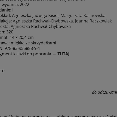
 wydania: 2022
anie: I
ekład: Agnieszka Jadwiga Kisiel,
Małgorzata Kalinowska
akcja:
Agnieszka Rachwał-Chybowska
,
Joanna Rączkowiak
ekta: Agnieszka Rachwał-Chybowska
on: 320
mat: 14 x 20,4 cm
awa: miękka ze skrzydełkami
N: 978-83-955888-9-1
gment książki do pobrania
→
TUTAJ
ce
do odczuwania
hany Webster zaprasza nas, kobiety, abyśmy stworzyły świat