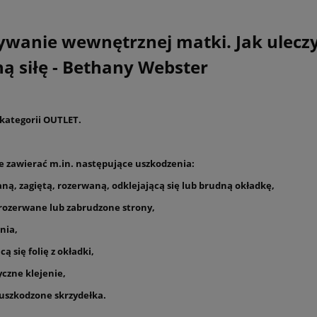
ywanie wewnętrznej matki.
Jak ulecz
ą siłę - Bethany Webster
 kategorii OUTLET.
e zawierać m.in. następujące uszkodzenia:
ną, zagiętą, rozerwaną, odklejającą się lub brudną okładkę,
, rozerwane lub zabrudzone strony,
nia,
cą się folię z okładki,
yczne klejenie,
 uszkodzone skrzydełka.