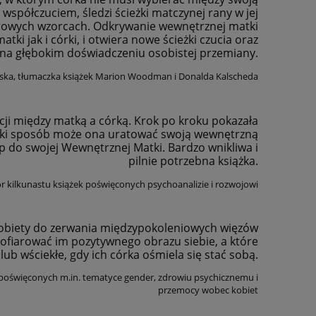
 współczuciem, śledzi ścieżki matczynej rany w jej
urowych wzorcach. Odkrywanie wewnętrznej matki
ki jak i córki, i otwiera nowe ścieżki czucia oraz
t na głębokim doświadczeniu osobistej przemiany.
wska, tłumaczka książek Marion Woodman i Donalda Kalscheda
ji między matką a córką. Krok po kroku pokazała
 jaki sposób może ona uratować swoją wewnętrzną
p do swojej Wewnętrznej Matki. Bardzo wnikliwa i
pilnie potrzebna książka.
or kilkunastu książek poświęconych psychoanalizie i rozwojowi
obiety do zerwania międzypokoleniowych więzów
y ofiarować im pozytywnego obrazu siebie, a które
ub wściekłe, gdy ich córka ośmiela się stać sobą.
ek poświęconych m.in. tematyce gender, zdrowiu psychicznemu i
przemocy wobec kobiet