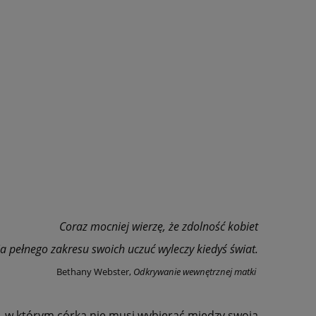
Coraz mocniej wierzę, że zdolność kobiet
 pełnego zakresu swoich uczuć wyleczy kiedyś świat.
Bethany Webster,
Odkrywanie wewnętrznej matki
, w którym córka nie musi wybierać między swoją