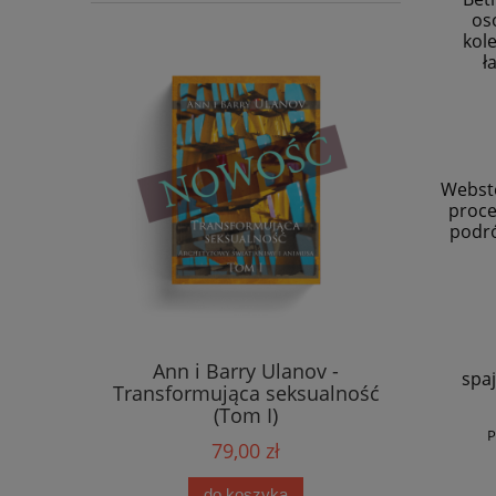
oso
kol
ł
Webste
proce
podró
Ann i Barry Ulanov -
spaj
Transformująca seksualność
(Tom I)
P
79,00 zł
do koszyka