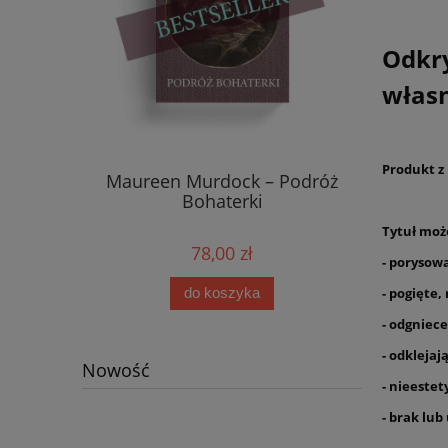
Odkr
własn
Produkt z
Maureen Murdock – Podróż
Bohaterki
Tytuł moż
78,00 zł
- porysowa
- pogięte
do koszyka
- odgniece
- odklejają
Nowość
- nieestet
- brak lub