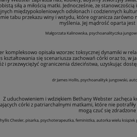
bistą siłą a miłością matki. Jednocześnie, ze stanowczością i
ejnych międzypokoleniowych odsłonach i codziennych kult
amie tabu przekazu winy i wstydu, które ogranicza zarówno mat
myślenia. Jej mądrość oparta jes
Małgorzata Kalinowska, psychoanalityczka jungo
r kompleksowo opisała wzorzec toksycznej dynamiki w relac
s kształtowania się scenariusza zachowań córki oraz to, w
ż i przezwyciężyć ograniczenia dzieciństwa, uzyskując dostę
dr James Hollis, psychoanalityk jungowski, aut
Z uduchowieniem i wdziękiem Bethany Webster zachęca k
ających córki z patriarchalnymi matkami, które nie potrafił
mogą czuć się zdradzone l
hyllis Chesler, pisarka, psychoterapeutka, feministka, autorka wielu książ