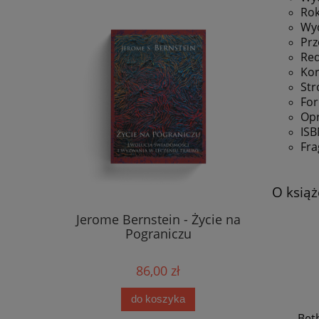
Rok
Wyd
Prz
Red
Kor
Str
For
Opr
ISB
Fra
O książ
Jerome Bernstein - Życie na
Pograniczu
86,00 zł
do koszyka
Bet