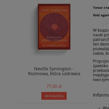
Towar z t
Ilość egze
W książ
nauki ps
patriarc
ten dest
pozwalaj
siebie, 
Przyczyn
zjawisko
Neville Symington -
przekazu
Rozmowa, która uzdrawia
międzypo
tworzymy 
77,00 zł
Inform
do koszyka
Wy