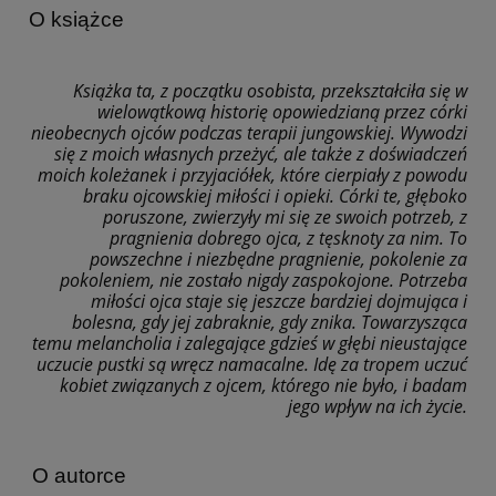
O książce
Ksi
ążka ta, z początku osobista, przekształciła się w
wielowątkową historię opowiedzianą przez c
ó
rki
nieobecnych ojc
ó
w podczas terapii jungowskiej. Wywodzi
się z moich własnych przeżyć, ale także z doświadczeń
moich koleżanek i przyjaciółek, kt
ó
re cierpiały z powodu
braku ojcowskiej miłości i opieki. C
ó
rki te, głęboko
poruszone, zwierzyły mi się ze swoich potrzeb, z
pragnienia dobrego ojca, z tęsknoty za nim. To
powszechne i niezbędne pragnienie, pokolenie za
pokoleniem, nie zostało nigdy zaspokojone. Potrzeba
miłości ojca staje się jeszcze bardziej dojmująca i
bolesna, gdy jej zabraknie, gdy znika. Towarzysząca
temu melancholia i zalegające gdzieś w głębi nieustające
uczucie pustki są wręcz namacalne. Idę za tropem uczuć
kobiet związanych z ojcem, kt
ó
rego nie było, i badam
jego wpływ na ich życie.
O autorce