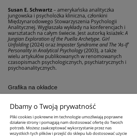
Susan E. Schwartz
– amerykańska analityczka
jungowska i psycholożka kliniczna, członkini
Międzynarodowego Stowarzyszenia Psychologii
Analitycznej. Wygłaszała wykłady na konferencjach i
warsztatach na całym świecie. Jest autorką ksiażek:
A
Jungian Exploration of the Puella Archetype. Girl
Unfolding
(2024) oraz
Imposter Syndrome and The ‘As-If’
Personality in Analytical Psychology
(2003), a także
wielu artykułów publikowanych w renomowanych
czasopismach psychologicznych, psychiatrycznych i
psychoanalitycznych.
Grafika na okładce
Podróż
sucha igła
- Ewa Kutylak,
mezzotinta,
, 2009.
Dbamy o Twoją prywatność
Pliki cookies i pokrewne im technologie umożliwiają poprawne
działanie strony i pomagają nam dostosować ofertę do Twoich
Pliki do pobrania:
potrzeb. Możesz zaakceptować wykorzystanie przez nas
Chcesz pobrać fragment książki → kliknij TUTAJ
wszystkich tych plików i przejść do sklepu lub dostosować użycie