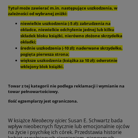
Tytuł może zawierać m.in. następujące uszkodzenia, w
zależności od wybranej zniżki:
niewielkie uszkodzenia (-5 zł): zabrudzenia na
okładce,
niewielkie odchylenie jednej lub kilku
składek bloku książki, nierówno złożone skrzydełka
okładki;
średnie uszkodzenia (-10 zł): naderwane skrzydełko,
pogięta pierwsza strona;
większe uszkodzenia (książka za 10 zł): odwrotnie
wklejony blok książki.
Towar z tej kategorii nie podlega reklamacji i wymianie na
towar pełnowartościowy.
Ilość egzemplarzy jest ograniczona.
W książce
Nieobecny ojciec
Susan E. Schwartz bada
wpływ nieobecnych fizycznie lub emocjonalnie ojców
na życie i psychikę ich córek. Przedstawia historie