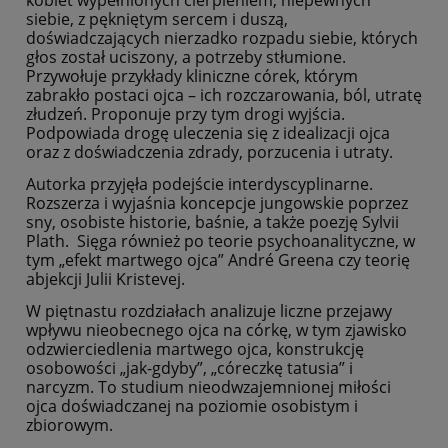
kobiet wypełnionych cierpieniem, niepewnych
siebie, z pękniętym sercem i duszą,
doświadczających nierzadko rozpadu siebie, których
głos został uciszony, a potrzeby stłumione.
Przywołuje przykłady kliniczne córek, którym
zabrakło postaci ojca – ich rozczarowania, ból, utratę
złudzeń. Proponuje przy tym drogi wyjścia.
Podpowiada drogę uleczenia się z idealizacji ojca
oraz z doświadczenia zdrady, porzucenia i utraty.
Autorka przyjęła podejście interdyscyplinarne.
Rozszerza i wyjaśnia koncepcje jungowskie poprzez
sny, osobiste historie, baśnie, a także poezję Sylvii
Plath. Sięga również po teorie psychoanalityczne, w
tym „efekt martwego ojca” André Greena czy teorię
abjekcji Julii Kristevej.
W piętnastu rozdziałach analizuje liczne przejawy
wpływu nieobecnego ojca na córkę, w tym zjawisko
odzwierciedlenia martwego ojca, konstrukcję
osobowości „jak-gdyby”, „córeczkę tatusia” i
narcyzm. To studium nieodwzajemnionej miłości
ojca doświadczanej na poziomie osobistym i
zbiorowym.